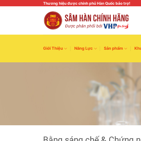
Skip
Thương hiệu được chính phủ Hàn Quốc bảo trợ!
to
content
Giới Thiệu
Năng Lực
Sản phẩm
Kh
Bằng sáng chế & Chứng 