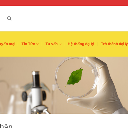
uyến mại
Tin Tức
Tư vấn
Hệ thống đại lý
Trở thành đại lý
nhận