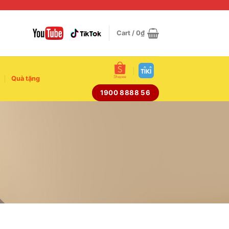
Cart /
0
₫
Quà tặng
1900 8888 56