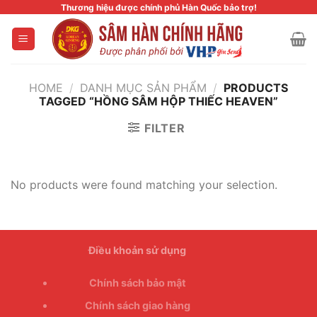
Skip
Thương hiệu được chính phủ Hàn Quốc bảo trợ!
to
content
HOME
/
DANH MỤC SẢN PHẨM
/
PRODUCTS
TAGGED “HỒNG SÂM HỘP THIẾC HEAVEN”
FILTER
No products were found matching your selection.
Điều khoản sử dụng
Chính sách bảo mật
Chính sách giao hàng