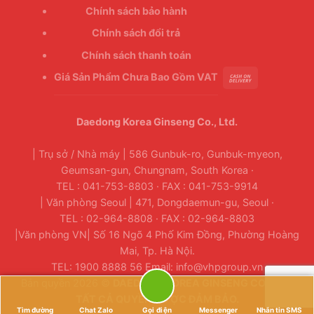
Chính sách bảo hành
Chính sách đổi trả
Chính sách thanh toán
Giá Sản Phẩm Chưa Bao Gồm VAT
Daedong Korea Ginseng Co., Ltd.
| Trụ sở / Nhà máy | 586 Gunbuk-ro, Gunbuk-myeon,
Geumsan-gun, Chungnam, South Korea ·
TEL : 041-753-8803 · FAX : 041-753-9914
| Văn phòng Seoul | 471, Dongdaemun-gu, Seoul ·
TEL : 02-964-8808 · FAX : 02-964-8803
|Văn phòng VN| Số 16 Ngõ 4 Phố Kim Đồng, Phường Hoàng
Mai, Tp. Hà Nội.
TEL: 1900 8888 56 Email: info@vhpgroup.vn
Bản quyền 2026 ©
DAEDONG KOREA GINSENG CO., LTD.
TẤT CẢ QUYỀN ĐƯỢC ĐẢM BẢO.
Tìm đường
Chat Zalo
Gọi điện
Messenger
Nhắn tin SMS