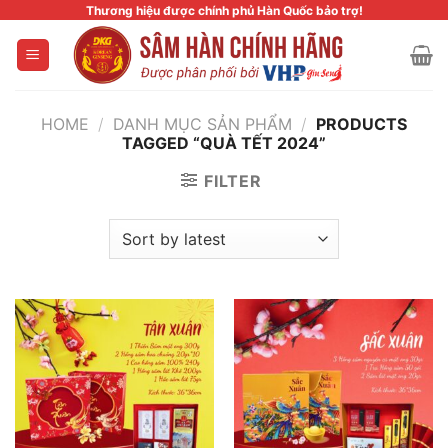
Skip
Thương hiệu được chính phủ Hàn Quốc bảo trợ!
to
content
HOME
/
DANH MỤC SẢN PHẨM
/
PRODUCTS
TAGGED “QUÀ TẾT 2024”
FILTER