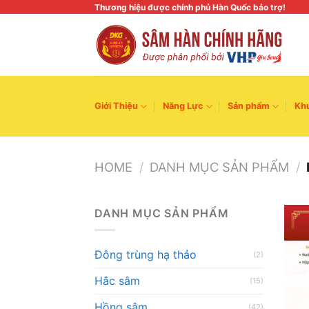
Skip
Thương hiệu được chính phủ Hàn Quốc bảo trợ!
to
content
Giới Thiệu
Năng Lực
Sản phẩm
Kh
HOME
/
DANH MỤC SẢN PHẨM
/
DANH MỤC SẢN PHẨM
Đông trùng hạ thảo
(2)
Hắc sâm
(15)
Hồng sâm
(42)