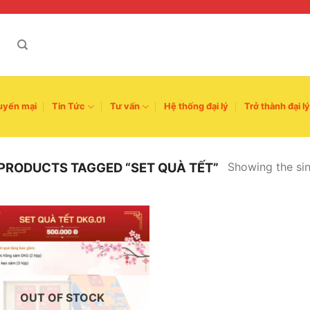
uyến mại
Tin Tức
Tư vấn
Hệ thống đại lý
Trở thành đại lý
Showing the sin
PRODUCTS TAGGED “SET QUÀ TẾT”
OUT OF STOCK