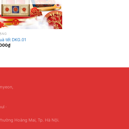
TẶNG
uà tết DKG.01
000
₫
-myeon,
ul ·
hường Hoàng Mai, Tp. Hà Nội.