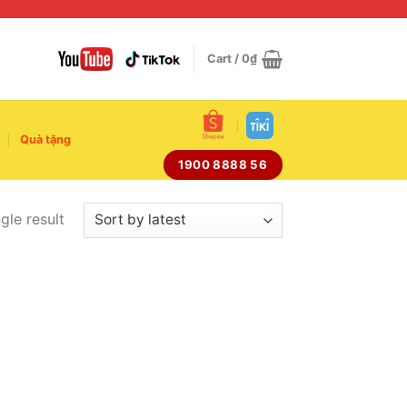
Cart /
0
₫
Quà tặng
1900 8888 56
gle result