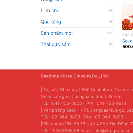
Linh chi
(6)
Quà tặng
(6)
Sản phẩm mới
(20)
QUÀ 
Set q
Thái cực sâm
(8)
500.
Daedong Korea Ginseng Co., Ltd.
| Trụ sở / Nhà máy | 586 Gunbuk-ro, Gunbuk
Geumsan-gun, Chungnam, South Korea ·
TEL : 041-753-8803 · FAX : 041-753-9914
| Văn phòng Seoul | 471, Dongdaemun-gu, Seo
TEL : 02-964-8808 · FAX : 02-964-8803
|Văn phòng VN| Số 16 Ngõ 4 Phố Kim Đồng, P
TEL: 1900 8888 56 Email: info@vhpgroup.vn