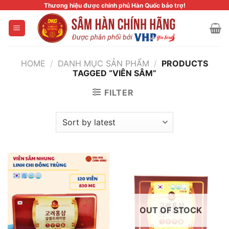
Skip
Thương hiệu được chính phủ Hàn Quốc bảo trợ!
to
content
HOME
/
DANH MỤC SẢN PHẨM
/
PRODUCTS
TAGGED “VIÊN SÂM”
FILTER
OUT OF STOCK