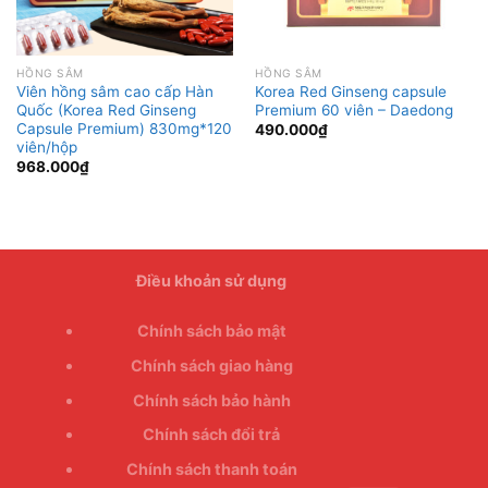
HỒNG SÂM
HỒNG SÂM
Viên hồng sâm cao cấp Hàn
Korea Red Ginseng capsule
Quốc (Korea Red Ginseng
Premium 60 viên – Daedong
Capsule Premium) 830mg*120
490.000
₫
viên/hộp
968.000
₫
Điều khoản sử dụng
Chính sách bảo mật
Chính sách giao hàng
Chính sách bảo hành
Chính sách đổi trả
Chính sách thanh toán