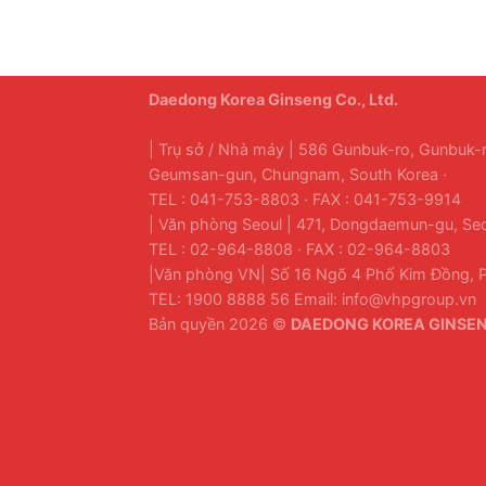
Daedong Korea Ginseng Co., Ltd.
| Trụ sở / Nhà máy | 586 Gunbuk-ro, Gunbuk
Geumsan-gun, Chungnam, South Korea ·
TEL : 041-753-8803 · FAX : 041-753-9914
| Văn phòng Seoul | 471, Dongdaemun-gu, Seo
TEL : 02-964-8808 · FAX : 02-964-8803
|Văn phòng VN| Số 16 Ngõ 4 Phố Kim Đồng, P
TEL: 1900 8888 56 Email: info@vhpgroup.vn
Bản quyền 2026 ©
DAEDONG KOREA GINSENG