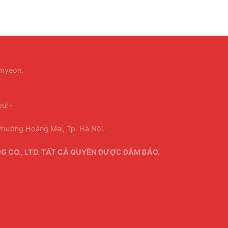
-myeon,
ul ·
hường Hoàng Mai, Tp. Hà Nội.
 CO., LTD. TẤT CẢ QUYỀN ĐƯỢC ĐẢM BẢO.