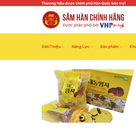
Skip
Thương hiệu được chính phủ Hàn Quốc bảo trợ!
to
content
Giới Thiệu
Năng Lực
Sản phẩm
Kh