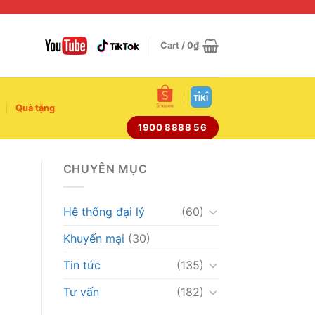
Cart /
0
₫
Quà tặng
1900 8888 56
CHUYÊN MỤC
Hệ thống đại lý
(60)
Khuyến mại
(30)
Tin tức
(135)
Tư vấn
(182)