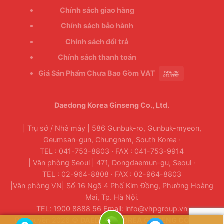
Chính sách giao hàng
Chính sách bảo hành
Chính sách đổi trả
Chính sách thanh toán
Giá Sản Phẩm Chưa Bao Gồm VAT
Daedong Korea Ginseng Co., Ltd.
| Trụ sở / Nhà máy | 586 Gunbuk-ro, Gunbuk-myeon,
Geumsan-gun, Chungnam, South Korea ·
TEL : 041-753-8803 · FAX : 041-753-9914
| Văn phòng Seoul | 471, Dongdaemun-gu, Seoul ·
TEL : 02-964-8808 · FAX : 02-964-8803
|Văn phòng VN| Số 16 Ngõ 4 Phố Kim Đồng, Phường Hoàng
Mai, Tp. Hà Nội.
TEL: 1900 8888 56 Email: info@vhpgroup.vn
Bản quyền 2026 ©
DAEDONG KOREA GINSENG CO., LTD.