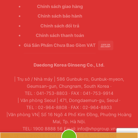
Chính sách giao hàng
Chính sách bảo hành
Chính sách đổi trả
Chính sách thanh toán
Giá Sản Phẩm Chưa Bao Gồm VAT
Daedong Korea Ginseng Co., Ltd.
| Trụ sở / Nhà máy | 586 Gunbuk-ro, Gunbuk-myeon,
Geumsan-gun, Chungnam, South Korea ·
TEL : 041-753-8803 · FAX : 041-753-9914
| Văn phòng Seoul | 471, Dongdaemun-gu, Seoul ·
TEL : 02-964-8808 · FAX : 02-964-8803
|Văn phòng VN| Số 16 Ngõ 4 Phố Kim Đồng, Phường Hoàng
Mai, Tp. Hà Nội.
TEL: 1900 8888 56 Email: info@vhpgroup.vn
Bản quyền 2026 ©
DAEDONG KOREA GINSENG CO., LTD.