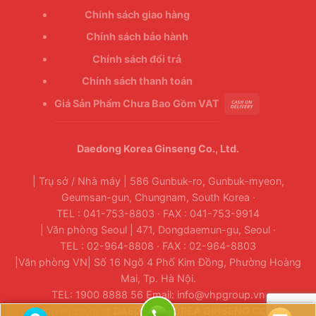
Chính sách giao hàng
Chính sách bảo hành
Chính sách đổi trả
Chính sách thanh toán
Giá Sản Phẩm Chưa Bao Gồm VAT
Daedong Korea Ginseng Co., Ltd.
| Trụ sở / Nhà máy | 586 Gunbuk-ro, Gunbuk-myeon,
Geumsan-gun, Chungnam, South Korea ·
TEL : 041-753-8803 · FAX : 041-753-9914
| Văn phòng Seoul | 471, Dongdaemun-gu, Seoul ·
TEL : 02-964-8808 · FAX : 02-964-8803
|Văn phòng VN| Số 16 Ngõ 4 Phố Kim Đồng, Phường Hoàng
Mai, Tp. Hà Nội.
TEL: 1900 8888 56 Email: info@vhpgroup.vn
Bản quyền 2026 ©
DAEDONG KOREA GINSENG CO., LTD.