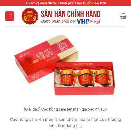
Skip
Thương hiệu được chính phủ Hàn Quốc bảo trợ!
to
content
[Giải đáp] Cao hồng sâm lên men giá bao nhiêu?
Cao hồng sâm lên men là sản phẩm mới ra mắt của thương
hiệu Daedong [...]