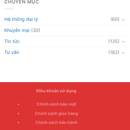
CHUYÊN MỤC
Hệ thống đại lý
(60)
Khuyến mại
(30)
Tin tức
(135)
Tư vấn
(182)
Điều khoản sử dụng
Chính sách bảo mật
Chính sách giao hàng
Chính sách bảo hành