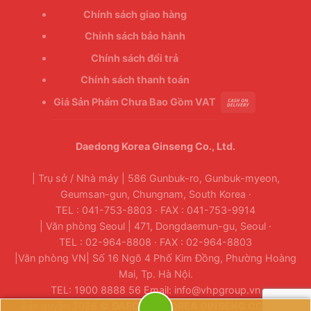
Chính sách giao hàng
Chính sách bảo hành
Chính sách đổi trả
Chính sách thanh toán
Giá Sản Phẩm Chưa Bao Gồm VAT
Daedong Korea Ginseng Co., Ltd.
| Trụ sở / Nhà máy | 586 Gunbuk-ro, Gunbuk-myeon,
Geumsan-gun, Chungnam, South Korea ·
TEL : 041-753-8803 · FAX : 041-753-9914
| Văn phòng Seoul | 471, Dongdaemun-gu, Seoul ·
TEL : 02-964-8808 · FAX : 02-964-8803
|Văn phòng VN| Số 16 Ngõ 4 Phố Kim Đồng, Phường Hoàng
Mai, Tp. Hà Nội.
TEL: 1900 8888 56 Email: info@vhpgroup.vn
Bản quyền 2026 ©
DAEDONG KOREA GINSENG CO., LTD.