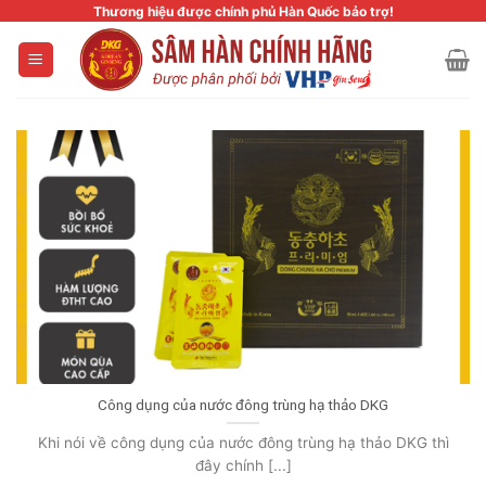
Skip
Thương hiệu được chính phủ Hàn Quốc bảo trợ!
to
content
Công dụng của nước đông trùng hạ thảo DKG
Khi nói về công dụng của nước đông trùng hạ thảo DKG thì
đây chính [...]