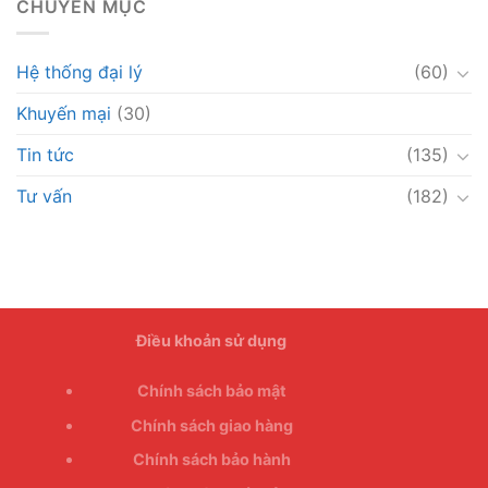
CHUYÊN MỤC
Hệ thống đại lý
(60)
Khuyến mại
(30)
Tin tức
(135)
Tư vấn
(182)
Điều khoản sử dụng
Chính sách bảo mật
Chính sách giao hàng
Chính sách bảo hành