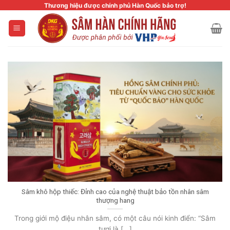
Skip
Thương hiệu được chính phủ Hàn Quốc bảo trợ!
to
content
Sâm khô hộp thiếc: Đỉnh cao của nghệ thuật bảo tồn nhân sâm
thượng hang
Trong giới mộ điệu nhân sâm, có một câu nói kinh điển: “Sâm
tươi là [...]