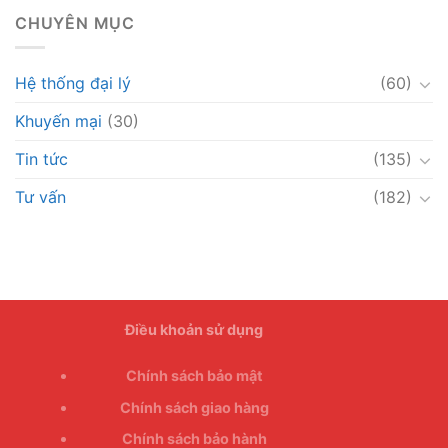
CHUYÊN MỤC
Hệ thống đại lý
(60)
Khuyến mại
(30)
Tin tức
(135)
Tư vấn
(182)
Điều khoản sử dụng
Chính sách bảo mật
Chính sách giao hàng
Chính sách bảo hành