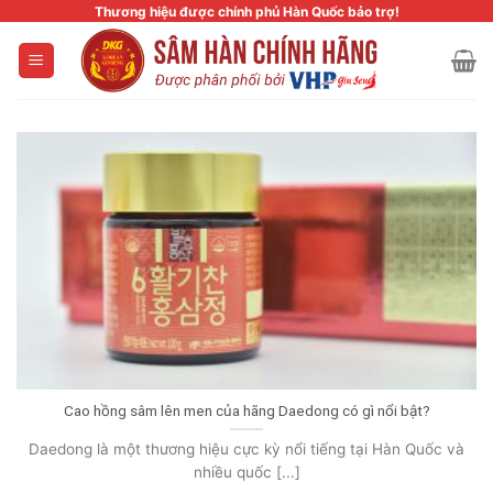
Skip
Thương hiệu được chính phủ Hàn Quốc bảo trợ!
to
content
Cao hồng sâm lên men của hãng Daedong có gì nổi bật?
Daedong là một thương hiệu cực kỳ nổi tiếng tại Hàn Quốc và
nhiều quốc [...]