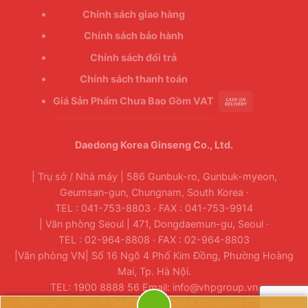
Chính sách giao hàng
Chính sách bảo hành
Chính sách đổi trả
Chính sách thanh toán
Giá Sản Phẩm Chưa Bao Gồm VAT
Daedong Korea Ginseng Co., Ltd.
| Trụ sở / Nhà máy | 586 Gunbuk-ro, Gunbuk-myeon,
Geumsan-gun, Chungnam, South Korea ·
TEL : 041-753-8803 · FAX : 041-753-9914
| Văn phòng Seoul | 471, Dongdaemun-gu, Seoul ·
TEL : 02-964-8808 · FAX : 02-964-8803
|Văn phòng VN| Số 16 Ngõ 4 Phố Kim Đồng, Phường Hoàng
Mai, Tp. Hà Nội.
TEL: 1900 8888 56 Email: info@vhpgroup.vn
Bản quyền 2026 ©
DAEDONG KOREA GINSENG CO., LTD.