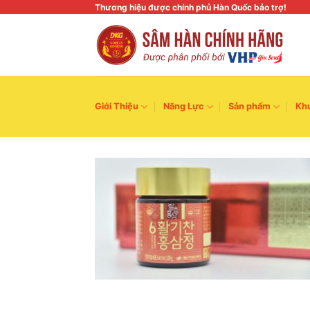
Skip
Thương hiệu được chính phủ Hàn Quốc bảo trợ!
to
content
Giới Thiệu
Năng Lực
Sản phẩm
Kh