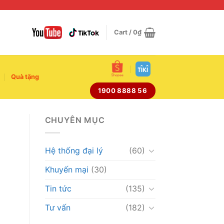
Cart /
0
₫
Quà tặng
1900 8888 56
CHUYÊN MỤC
?
Hệ thống đại lý
(60)
Khuyến mại
(30)
Tin tức
(135)
Tư vấn
(182)