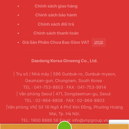
Chính sách giao hàng
Chính sách bảo hành
Chính sách đổi trả
Chính sách thanh toán
Giá Sản Phẩm Chưa Bao Gồm VAT
Daedong Korea Ginseng Co., Ltd.
| Trụ sở / Nhà máy | 586 Gunbuk-ro, Gunbuk-myeon,
Geumsan-gun, Chungnam, South Korea ·
TEL : 041-753-8803 · FAX : 041-753-9914
| Văn phòng Seoul | 471, Dongdaemun-gu, Seoul ·
TEL : 02-964-8808 · FAX : 02-964-8803
|Văn phòng VN| Số 16 Ngõ 4 Phố Kim Đồng, Phường Hoàng
Mai, Tp. Hà Nội.
TEL: 1900 8888 56 Email: info@vhpgroup.vn
Bản quyền 2026 ©
DAEDONG KOREA GINSENG CO., LTD.