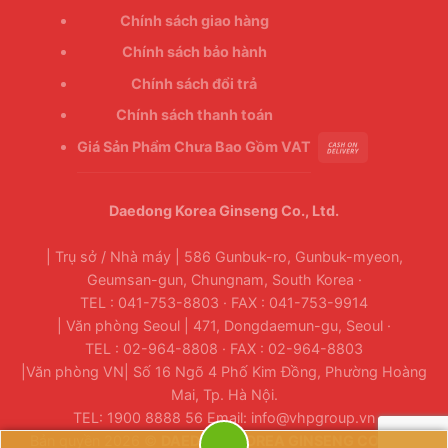
Chính sách giao hàng
Chính sách bảo hành
Chính sách đổi trả
Chính sách thanh toán
Giá Sản Phẩm Chưa Bao Gồm VAT
Daedong Korea Ginseng Co., Ltd.
| Trụ sở / Nhà máy | 586 Gunbuk-ro, Gunbuk-myeon,
Geumsan-gun, Chungnam, South Korea ·
TEL : 041-753-8803 · FAX : 041-753-9914
| Văn phòng Seoul | 471, Dongdaemun-gu, Seoul ·
TEL : 02-964-8808 · FAX : 02-964-8803
|Văn phòng VN| Số 16 Ngõ 4 Phố Kim Đồng, Phường Hoàng
Mai, Tp. Hà Nội.
TEL: 1900 8888 56 Email: info@vhpgroup.vn
Bản quyền 2026 ©
DAEDONG KOREA GINSENG CO., LTD.