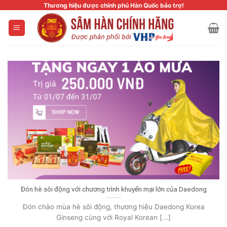
Skip
Thương hiệu được chính phủ Hàn Quốc bảo trợ!
to
content
Đón hè sôi động với chương trình khuyến mại lớn của Daedong
Đón chào mùa hè sôi động, thương hiệu Daedong Korea
Ginseng cùng với Royal Korean [...]