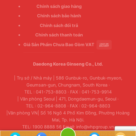
Chính sách giao hàng
Chính sách bảo hành
Chính sách đổi trả
Chính sách thanh toán
Giá Sản Phẩm Chưa Bao Gồm VAT
Daedong Korea Ginseng Co., Ltd.
| Trụ sở / Nhà máy | 586 Gunbuk-ro, Gunbuk-myeon,
Geumsan-gun, Chungnam, South Korea ·
TEL : 041-753-8803 · FAX : 041-753-9914
| Văn phòng Seoul | 471, Dongdaemun-gu, Seoul ·
TEL : 02-964-8808 · FAX : 02-964-8803
|Văn phòng VN| Số 16 Ngõ 4 Phố Kim Đồng, Phường Hoàng
Mai, Tp. Hà Nội.
TEL: 1900 8888 56 Email: info@vhpgroup.vn
Bản quyền 2026 ©
DAEDONG KOREA GINSENG CO., LTD.