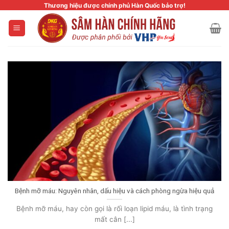
Skip
Thương hiệu được chính phủ Hàn Quốc bảo trợ!
to
content
Bệnh mỡ máu: Nguyên nhân, dấu hiệu và cách phòng ngừa hiệu quả
Bệnh mỡ máu, hay còn gọi là rối loạn lipid máu, là tình trạng
mất cân [...]