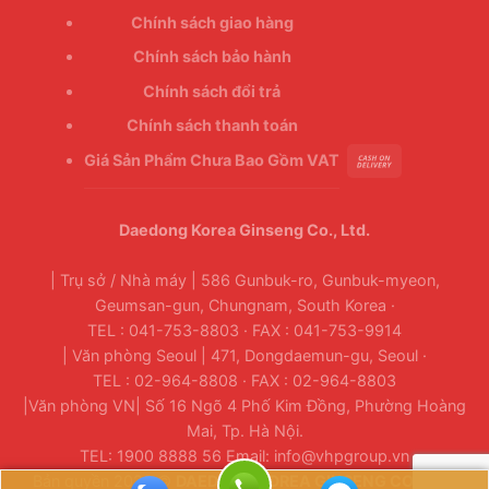
Chính sách giao hàng
Chính sách bảo hành
Chính sách đổi trả
Chính sách thanh toán
Giá Sản Phẩm Chưa Bao Gồm VAT
Daedong Korea Ginseng Co., Ltd.
| Trụ sở / Nhà máy | 586 Gunbuk-ro, Gunbuk-myeon,
Geumsan-gun, Chungnam, South Korea ·
TEL : 041-753-8803 · FAX : 041-753-9914
| Văn phòng Seoul | 471, Dongdaemun-gu, Seoul ·
TEL : 02-964-8808 · FAX : 02-964-8803
|Văn phòng VN| Số 16 Ngõ 4 Phố Kim Đồng, Phường Hoàng
Mai, Tp. Hà Nội.
TEL: 1900 8888 56 Email: info@vhpgroup.vn
Bản quyền 2026 ©
DAEDONG KOREA GINSENG CO., LTD.