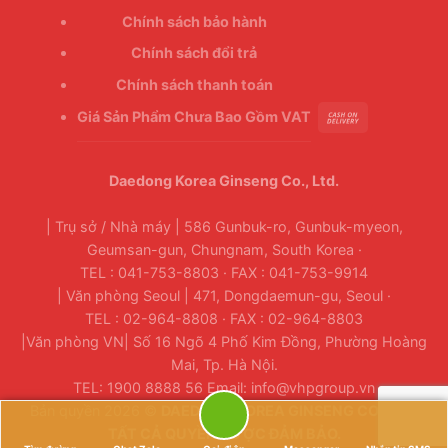
Chính sách bảo hành
Chính sách đổi trả
Chính sách thanh toán
Giá Sản Phẩm Chưa Bao Gồm VAT
Daedong Korea Ginseng Co., Ltd.
| Trụ sở / Nhà máy | 586 Gunbuk-ro, Gunbuk-myeon,
Geumsan-gun, Chungnam, South Korea ·
TEL : 041-753-8803 · FAX : 041-753-9914
| Văn phòng Seoul | 471, Dongdaemun-gu, Seoul ·
TEL : 02-964-8808 · FAX : 02-964-8803
|Văn phòng VN| Số 16 Ngõ 4 Phố Kim Đồng, Phường Hoàng
Mai, Tp. Hà Nội.
TEL: 1900 8888 56 Email: info@vhpgroup.vn
Bản quyền 2026 ©
DAEDONG KOREA GINSENG CO., LTD.
TẤT CẢ QUYỀN ĐƯỢC ĐẢM BẢO.