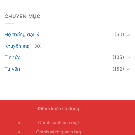
CHUYÊN MỤC
Hệ thống đại lý
(60)
Khuyến mại
(30)
Tin tức
(135)
Tư vấn
(182)
Điều khoản sử dụng
Chính sách bảo mật
Chính sách giao hàng