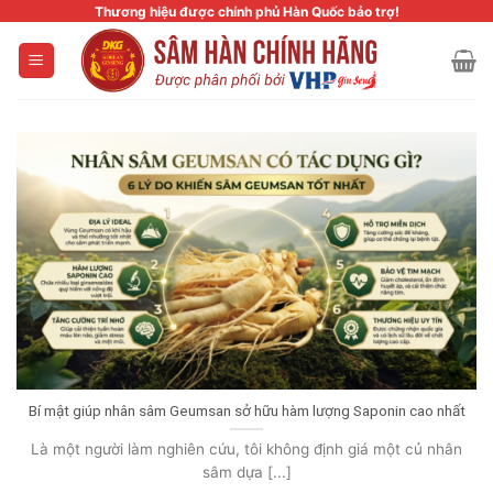
Skip
Thương hiệu được chính phủ Hàn Quốc bảo trợ!
to
content
Bí mật giúp nhân sâm Geumsan sở hữu hàm lượng Saponin cao nhất
Là một người làm nghiên cứu, tôi không định giá một củ nhân
sâm dựa [...]