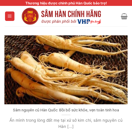
Skip
Thương hiệu được chính phủ Hàn Quốc bảo trợ!
to
content
Sâm nguyên củ Hàn Quốc: Bồi bổ sức khỏe, vẹn toàn tinh hoa
Ẩn mình trong lòng đất mẹ tại xứ sở kim chi, sâm nguyên củ
Hàn [...]