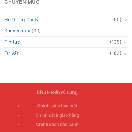
CHUYÊN MỤC
Hệ thống đại lý
(60)
Khuyến mại
(30)
Tin tức
(135)
Tư vấn
(182)
Điều khoản sử dụng
Chính sách bảo mật
Chính sách giao hàng
Chính sách bảo hành