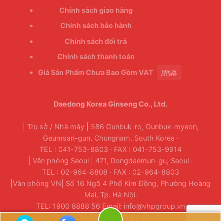
Chính sách giao hàng
Chính sách bảo hành
Chính sách đổi trả
Chính sách thanh toán
Giá Sản Phẩm Chưa Bao Gồm VAT
Daedong Korea Ginseng Co., Ltd.
| Trụ sở / Nhà máy | 586 Gunbuk-ro, Gunbuk-myeon,
Geumsan-gun, Chungnam, South Korea ·
TEL : 041-753-8803 · FAX : 041-753-9914
| Văn phòng Seoul | 471, Dongdaemun-gu, Seoul ·
TEL : 02-964-8808 · FAX : 02-964-8803
|Văn phòng VN| Số 16 Ngõ 4 Phố Kim Đồng, Phường Hoàng
Mai, Tp. Hà Nội.
TEL: 1900 8888 56 Email: info@vhpgroup.vn
Bản quyền 2026 ©
DAEDONG KOREA GINSENG CO., LTD.