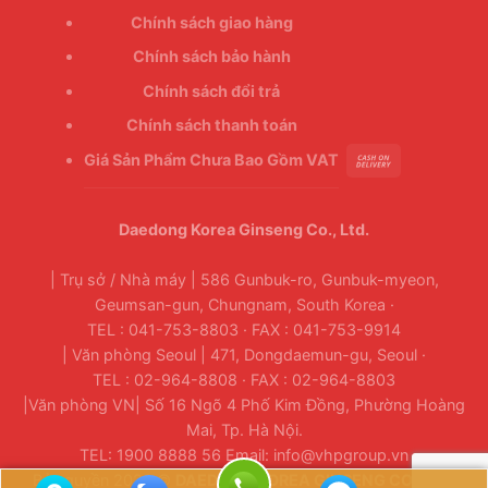
Chính sách giao hàng
Chính sách bảo hành
Chính sách đổi trả
Chính sách thanh toán
Giá Sản Phẩm Chưa Bao Gồm VAT
Daedong Korea Ginseng Co., Ltd.
| Trụ sở / Nhà máy | 586 Gunbuk-ro, Gunbuk-myeon,
Geumsan-gun, Chungnam, South Korea ·
TEL : 041-753-8803 · FAX : 041-753-9914
| Văn phòng Seoul | 471, Dongdaemun-gu, Seoul ·
TEL : 02-964-8808 · FAX : 02-964-8803
|Văn phòng VN| Số 16 Ngõ 4 Phố Kim Đồng, Phường Hoàng
Mai, Tp. Hà Nội.
TEL: 1900 8888 56 Email: info@vhpgroup.vn
Bản quyền 2026 ©
DAEDONG KOREA GINSENG CO., LTD.