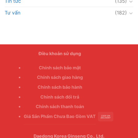
Tin tức
(135)
Tư vấn
(182)
Điều khoản sử dụng
Chính sách bảo mật
Chính sách giao hàng
Chính sách bảo hành
Chính sách đổi trả
Chính sách thanh toán
Giá Sản Phẩm Chưa Bao Gồm VAT
Daedong Korea Ginseng Co., Ltd.