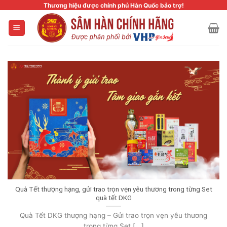
Skip
Thương hiệu được chính phủ Hàn Quốc bảo trợ!
to
content
Quà Tết thượng hạng, gửi trao trọn vẹn yêu thương trong từng Set
quà tết DKG
Quà Tết DKG thượng hạng – Gửi trao trọn vẹn yêu thương
trong từng Set [...]