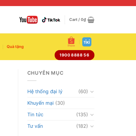
Cart /
0
₫
Quà tặng
1900 8888 56
CHUYÊN MỤC
Hệ thống đại lý
(60)
Khuyến mại
(30)
Tin tức
(135)
Tư vấn
(182)