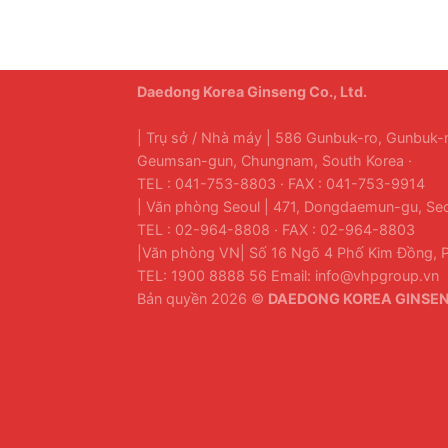
Daedong Korea Ginseng Co., Ltd.
| Trụ sở / Nhà máy | 586 Gunbuk-ro, Gunbuk
Geumsan-gun, Chungnam, South Korea ·
TEL : 041-753-8803 · FAX : 041-753-9914
| Văn phòng Seoul | 471, Dongdaemun-gu, Seo
TEL : 02-964-8808 · FAX : 02-964-8803
|Văn phòng VN| Số 16 Ngõ 4 Phố Kim Đồng, P
TEL: 1900 8888 56 Email: info@vhpgroup.vn
Bản quyền 2026 ©
DAEDONG KOREA GINSENG