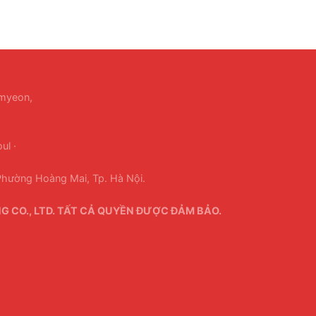
-myeon,
ul ·
hường Hoàng Mai, Tp. Hà Nội.
 CO., LTD. TẤT CẢ QUYỀN ĐƯỢC ĐẢM BẢO.