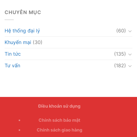
CHUYÊN MỤC
Hệ thống đại lý
(60)
Khuyến mại
(30)
Tin tức
(135)
Tư vấn
(182)
Điều khoản sử dụng
Chính sách bảo mật
Chính sách giao hàng