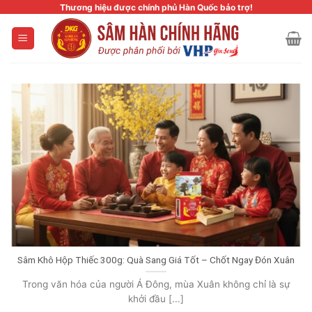
Skip
Thương hiệu được chính phủ Hàn Quốc bảo trợ!
to
content
Sâm Khô Hộp Thiếc 300g: Quà Sang Giá Tốt – Chốt Ngay Đón Xuân
Trong văn hóa của người Á Đông, mùa Xuân không chỉ là sự
khởi đầu [...]