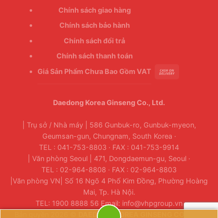
Chính sách giao hàng
Chính sách bảo hành
Chính sách đổi trả
Chính sách thanh toán
Giá Sản Phẩm Chưa Bao Gồm VAT
Daedong Korea Ginseng Co., Ltd.
| Trụ sở / Nhà máy | 586 Gunbuk-ro, Gunbuk-myeon,
Geumsan-gun, Chungnam, South Korea ·
TEL : 041-753-8803 · FAX : 041-753-9914
| Văn phòng Seoul | 471, Dongdaemun-gu, Seoul ·
TEL : 02-964-8808 · FAX : 02-964-8803
|Văn phòng VN| Số 16 Ngõ 4 Phố Kim Đồng, Phường Hoàng
Mai, Tp. Hà Nội.
TEL: 1900 8888 56 Email: info@vhpgroup.vn
Bản quyền 2026 ©
DAEDONG KOREA GINSENG CO., LTD.