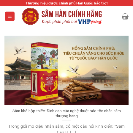
Skip
Thương hiệu được chính phủ Hàn Quốc bảo trợ!
to
content
Sâm khô hộp thiếc: Đỉnh cao của nghệ thuật bảo tồn nhân sâm
thượng hang
Trong giới mộ điệu nhân sâm, có một câu nói kinh điển: “Sâm
tươi là [...]