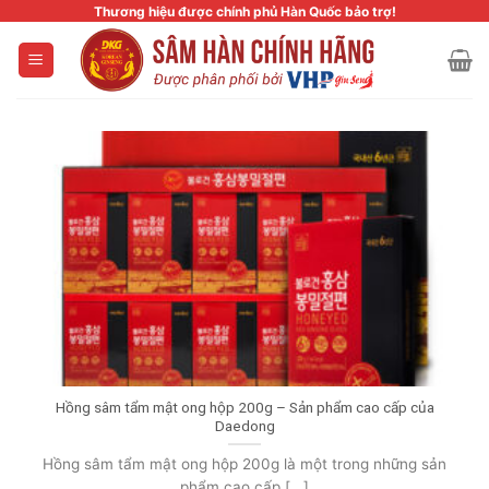
Skip
Thương hiệu được chính phủ Hàn Quốc bảo trợ!
to
content
Hồng sâm tẩm mật ong hộp 200g – Sản phẩm cao cấp của
Daedong
Hồng sâm tẩm mật ong hộp 200g là một trong những sản
phẩm cao cấp [...]