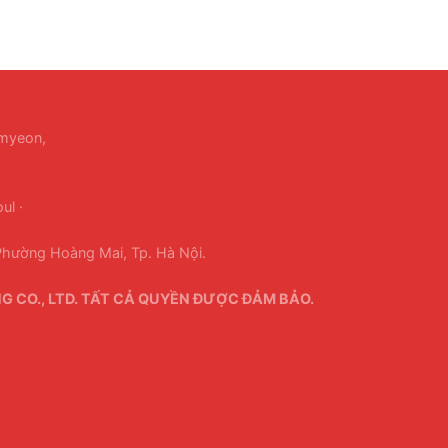
-myeon,
ul ·
hường Hoàng Mai, Tp. Hà Nội.
 CO., LTD. TẤT CẢ QUYỀN ĐƯỢC ĐẢM BẢO.