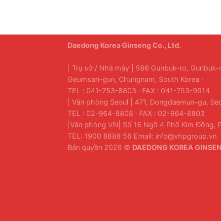
Daedong Korea Ginseng Co., Ltd.
| Trụ sở / Nhà máy | 586 Gunbuk-ro, Gunbuk
Geumsan-gun, Chungnam, South Korea ·
TEL : 041-753-8803 · FAX : 041-753-9914
| Văn phòng Seoul | 471, Dongdaemun-gu, Seo
TEL : 02-964-8808 · FAX : 02-964-8803
|Văn phòng VN| Số 16 Ngõ 4 Phố Kim Đồng, P
TEL: 1900 8888 56 Email: info@vhpgroup.vn
Bản quyền 2026 ©
DAEDONG KOREA GINSENG