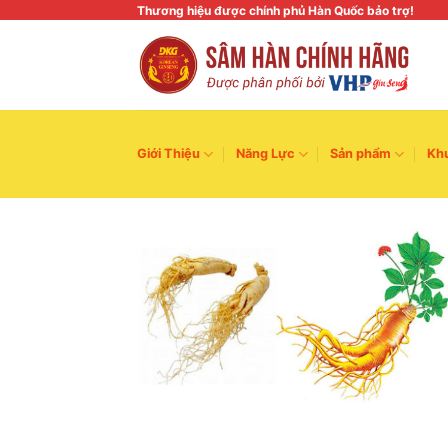
Skip
Thương hiệu được chính phủ Hàn Quốc bảo trợ!
to
content
Giới Thiệu
Năng Lực
Sản phẩm
Kh