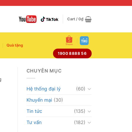
Cart /
0
₫
Quà tặng
1900 8888 56
CHUYÊN MỤC
g
Hệ thống đại lý
(60)
Khuyến mại
(30)
Tin tức
(135)
Tư vấn
(182)