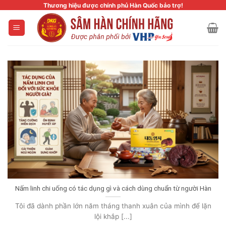
Skip
Thương hiệu được chính phủ Hàn Quốc bảo trợ!
to
content
Nấm linh chi uống có tác dụng gì và cách dùng chuẩn từ người Hàn
Tôi đã dành phần lớn năm tháng thanh xuân của mình để lặn
lội khắp [...]