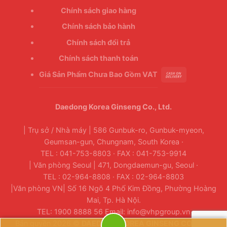
Chính sách giao hàng
Chính sách bảo hành
Chính sách đổi trả
Chính sách thanh toán
Giá Sản Phẩm Chưa Bao Gồm VAT
Daedong Korea Ginseng Co., Ltd.
| Trụ sở / Nhà máy | 586 Gunbuk-ro, Gunbuk-myeon,
Geumsan-gun, Chungnam, South Korea ·
TEL : 041-753-8803 · FAX : 041-753-9914
| Văn phòng Seoul | 471, Dongdaemun-gu, Seoul ·
TEL : 02-964-8808 · FAX : 02-964-8803
|Văn phòng VN| Số 16 Ngõ 4 Phố Kim Đồng, Phường Hoàng
Mai, Tp. Hà Nội.
TEL: 1900 8888 56 Email: info@vhpgroup.vn
Bản quyền 2026 ©
DAEDONG KOREA GINSENG CO., LTD.