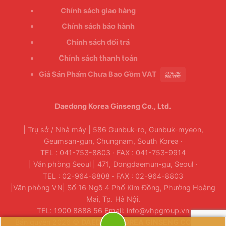
Chính sách giao hàng
Chính sách bảo hành
Chính sách đổi trả
Chính sách thanh toán
Giá Sản Phẩm Chưa Bao Gồm VAT
Daedong Korea Ginseng Co., Ltd.
| Trụ sở / Nhà máy | 586 Gunbuk-ro, Gunbuk-myeon,
Geumsan-gun, Chungnam, South Korea ·
TEL : 041-753-8803 · FAX : 041-753-9914
| Văn phòng Seoul | 471, Dongdaemun-gu, Seoul ·
TEL : 02-964-8808 · FAX : 02-964-8803
|Văn phòng VN| Số 16 Ngõ 4 Phố Kim Đồng, Phường Hoàng
Mai, Tp. Hà Nội.
TEL: 1900 8888 56 Email: info@vhpgroup.vn
Bản quyền 2026 ©
DAEDONG KOREA GINSENG CO., LTD.