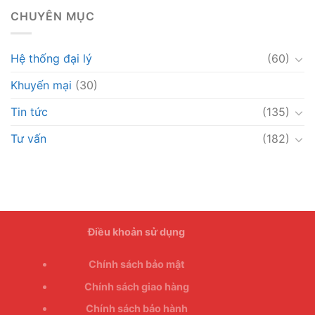
CHUYÊN MỤC
Hệ thống đại lý
(60)
Khuyến mại
(30)
Tin tức
(135)
Tư vấn
(182)
Điều khoản sử dụng
Chính sách bảo mật
Chính sách giao hàng
Chính sách bảo hành