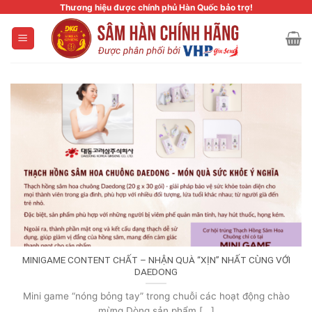
Skip
Thương hiệu được chính phủ Hàn Quốc bảo trợ!
to
content
MINIGAME CONTENT CHẤT – NHẬN QUÀ “XỊN” NHẤT CÙNG VỚI
DAEDONG
Mini game “nóng bỏng tay” trong chuỗi các hoạt động chào
mừng Dòng sản phẩm [...]