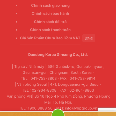
Chính sách giao hàng
Chính sách bảo hành
Chính sách đổi trả
Chính sách thanh toán
Giá Sản Phẩm Chưa Bao Gồm VAT
Daedong Korea Ginseng Co., Ltd.
| Trụ sở / Nhà máy | 586 Gunbuk-ro, Gunbuk-myeon,
Geumsan-gun, Chungnam, South Korea ·
TEL : 041-753-8803 · FAX : 041-753-9914
| Văn phòng Seoul | 471, Dongdaemun-gu, Seoul ·
TEL : 02-964-8808 · FAX : 02-964-8803
|Văn phòng VN| Số 16 Ngõ 4 Phố Kim Đồng, Phường Hoàng
Mai, Tp. Hà Nội.
TEL: 1900 8888 56 Email: info@vhpgroup.vn
Bản quyền 2026 ©
DAEDONG KOREA GINSENG CO., LTD.