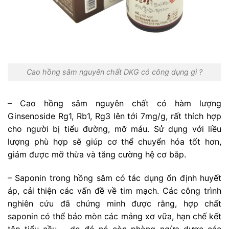
Cao hồng sâm nguyên chất DKG có công dụng gì ?
– Cao hồng sâm nguyên chất có hàm lượng
Ginsenoside Rg1, Rb1, Rg3 lên tới 7mg/g, rất thích hợp
cho người bị tiểu đường, mỡ máu. Sử dụng với liều
lượng phù hợp sẽ giúp cơ thể chuyển hóa tốt hơn,
giảm được mỡ thừa và tăng cường hệ cơ bắp.
– Saponin trong hồng sâm có tác dụng ổn định huyết
áp, cải thiện các vấn đề về tim mạch. Các công trình
nghiên cứu đã chứng minh được rằng, hợp chất
saponin có thể bảo mòn các mảng xơ vữa, hạn chế kết
tập tiểu cầu,… do đó nó còn phòng ngừa dược các