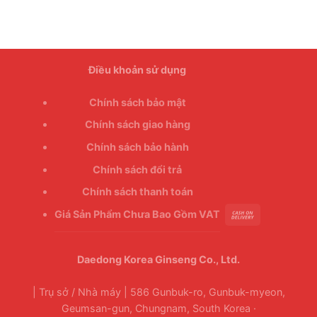
Điều khoản sử dụng
Chính sách bảo mật
Chính sách giao hàng
Chính sách bảo hành
Chính sách đổi trả
Chính sách thanh toán
Giá Sản Phẩm Chưa Bao Gồm VAT
Daedong Korea Ginseng Co., Ltd.
| Trụ sở / Nhà máy | 586 Gunbuk-ro, Gunbuk-myeon,
Geumsan-gun, Chungnam, South Korea ·