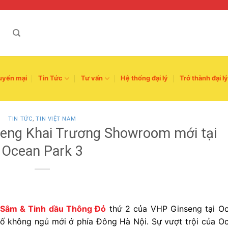
uyến mại
Tin Tức
Tư vấn
Hệ thống đại lý
Trở thành đại lý
TIN TỨC
,
TIN VIỆT NAM
eng Khai Trương Showroom mới tại
Ocean Park 3
Sâm & Tinh dầu Thông Đỏ
thứ 2 của VHP Ginseng tại O
ố không ngủ mới ở phía Đông Hà Nội. Sự vượt trội của O