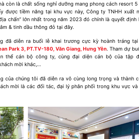
 mà còn là chất sống nghỉ dưỡng mang phong cách resort 5
ấy được tiềm năng tại khu vực này, Công ty TNHH xuất 
ịa chấn” lớn nhất trong năm 2023 đó chính là quyết định 
m & tinh dầu thông đỏ tại đây.
đã diễn ra buổi lễ khai trương cực kỳ hoành tráng tại
an Park 3, PT.TV-180, Văn Giang, Hưng Yên
. Tham dự buổ
àn thể cán bộ công ty, cùng đại diện cán bộ của tập 
khách mời khác,…
ơng của chúng tôi đã diễn ra vô cùng long trọng và thành 
hách mời là các đối tác, đại lý phân phối trong khu vực và