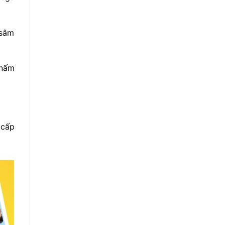
 sâm
 nấm
 cấp