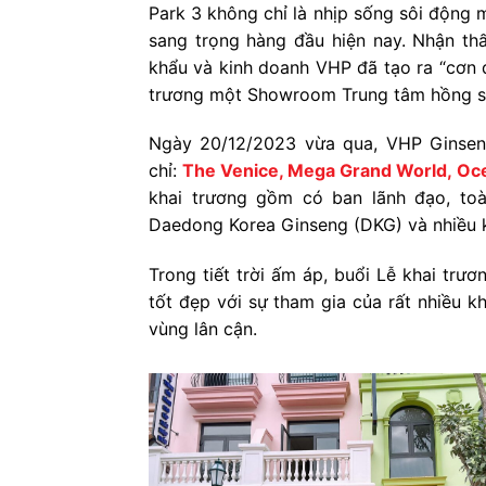
Park 3 không chỉ là nhịp sống sôi động
sang trọng hàng đầu hiện nay. Nhận th
khẩu và kinh doanh VHP đã tạo ra “cơn đ
trương một Showroom Trung tâm hồng sâ
Ngày 20/12/2023 vừa qua, VHP Ginseng 
chỉ:
The Venice, Mega Grand World, Oce
khai trương gồm có ban lãnh đạo, to
Daedong Korea Ginseng (DKG) và nhiều 
Trong tiết trời ấm áp, buổi Lễ khai trư
tốt đẹp với sự tham gia của rất nhiều k
vùng lân cận.