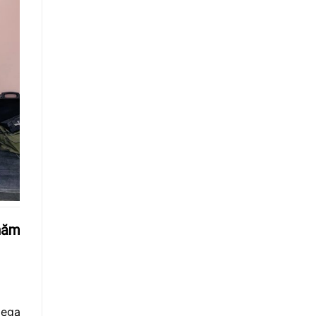
 năm
Mega