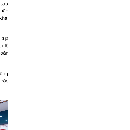
 sao
nhập
khai
 địa
i lễ
đoàn
công
 các