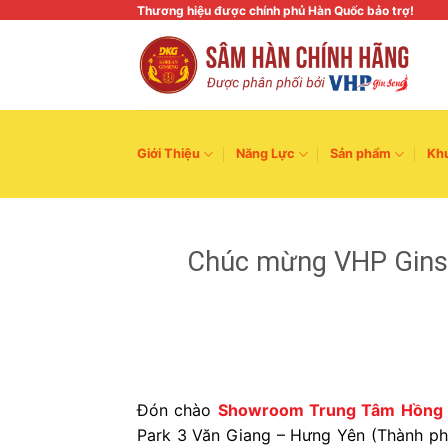
Skip
Thương hiệu được chính phủ Hàn Quốc bảo trợ!
to
content
Giới Thiệu
Năng Lực
Sản phẩm
Kh
Chúc mừng VHP Gins
Đón chào
Showroom Trung Tâm Hồng 
Park 3 Văn Giang – Hưng Yên (Thành ph