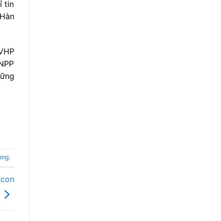
 tin
 Hàn
 VHP
/NPP
hững
eng
.
 con