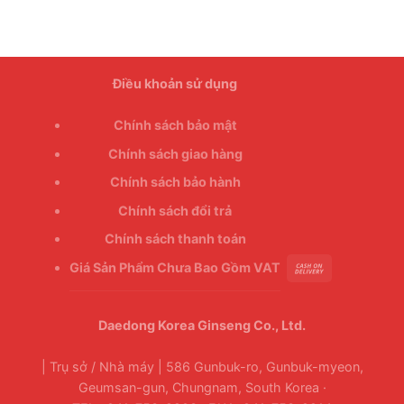
Điều khoản sử dụng
Chính sách bảo mật
Chính sách giao hàng
Chính sách bảo hành
Chính sách đổi trả
Chính sách thanh toán
Giá Sản Phẩm Chưa Bao Gồm VAT
Daedong Korea Ginseng Co., Ltd.
| Trụ sở / Nhà máy | 586 Gunbuk-ro, Gunbuk-myeon,
Geumsan-gun, Chungnam, South Korea ·