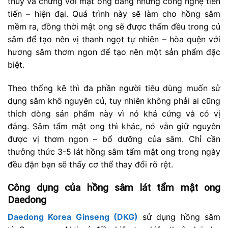
thủy và chưng với mật ong bằng những công nghệ tiên
tiến – hiện đại. Quá trình này sẽ làm cho hồng sâm
mềm ra, đồng thời mật ong sẽ được thấm đều trong củ
sâm để tạo nên vị thanh ngọt tự nhiên – hòa quện với
hương sâm thơm ngon để tạo nên một sản phẩm đặc
biệt.
Theo thống kê thì đa phần người tiêu dùng muốn sử
dụng sâm khô nguyên củ, tuy nhiên không phải ai cũng
thích dòng sản phẩm này vì nó khá cứng và có vị
đắng. Sâm tẩm mật ong thì khác, nó vẫn giữ nguyên
được vị thơm ngon – bổ dưỡng của sâm. Chỉ cần
thưởng thức 3-5 lát hồng sâm tẩm mật ong trong ngày
đều đặn bạn sẽ thấy cơ thể thay đổi rõ rệt.
Công dụng của hồng sâm lát tẩm mật ong
Daedong
Daedong Korea Ginseng (DKG)
sử dụng hồng sâm