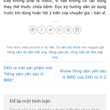
Đây không phải là thuốc, vì vậy không có tác dụng
thay thế thuốc chữa bệnh. Đọc kỹ hướng dẫn sử dụng
trước khi dùng hoặc hỏi ý kiến của chuyên gia – bác sĩ.
This entry was posted in
Tư vấn
,
Tư vấn sức khỏe
and tagged
giá
hồng sâm lát tẩm mật ong
,
Hồng sâm lát
,
hồng sâm lát tẩm mật
ong
.
DKG ra mắt sản phẩm mới
Rivew hồng sâm yến sào
“hồng sâm yến sào G-
G-BIRD của DKG từ A-Z
BIRD”
Để lại một bình luận