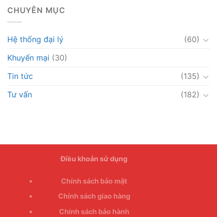
CHUYÊN MỤC
Hệ thống đại lý
(60)
Khuyến mại
(30)
Tin tức
(135)
Tư vấn
(182)
Điều khoản sử dụng
Chính sách bảo mật
Chính sách giao hàng
Chính sách bảo hành