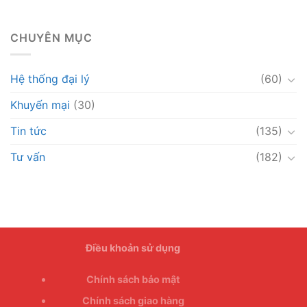
CHUYÊN MỤC
Hệ thống đại lý
(60)
Khuyến mại
(30)
Tin tức
(135)
Tư vấn
(182)
Điều khoản sử dụng
Chính sách bảo mật
Chính sách giao hàng