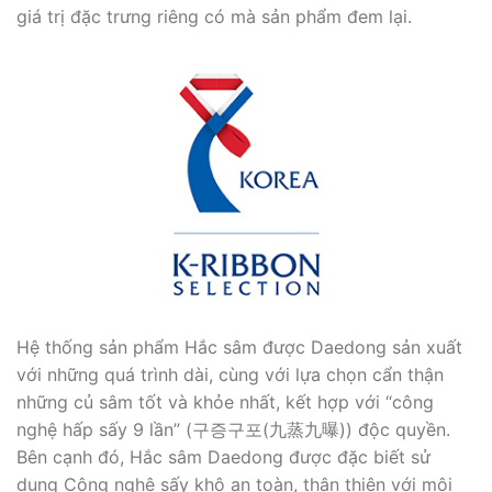
giá trị đặc trưng riêng có mà sản phẩm đem lại.
Hệ thống sản phẩm Hắc sâm được Daedong sản xuất
với những quá trình dài, cùng với lựa chọn cẩn thận
những củ sâm tốt và khỏe nhất, kết hợp với “công
nghệ hấp sấy 9 lần” (구증구포(九蒸九曝)) độc quyền.
Bên cạnh đó, Hắc sâm Daedong được đặc biết sử
dụng Công nghệ sấy khô an toàn, thân thiện với môi