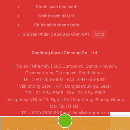
Chính sách bảo hành
Chính sách đổi trả
Chính sách thanh toán
Giá Sản Phẩm Chưa Bao Gồm VAT
Daedong Korea Ginseng Co., Ltd.
| Trụ sở / Nhà máy | 586 Gunbuk-ro, Gunbuk-myeon,
Geumsan-gun, Chungnam, South Korea ·
TEL : 041-753-8803 · FAX : 041-753-9914
| Văn phòng Seoul | 471, Dongdaemun-gu, Seoul ·
TEL : 02-964-8808 · FAX : 02-964-8803
|Văn phòng VN| Số 16 Ngõ 4 Phố Kim Đồng, Phường Hoàng
Mai, Tp. Hà Nội.
TEL: 1900 8888 56 Email: info@vhpgroup.vn
Bản quyền 2026 ©
DAEDONG KOREA GINSENG CO., LTD.
TẤT CẢ QUYỀN ĐƯỢC ĐẢM BẢO.