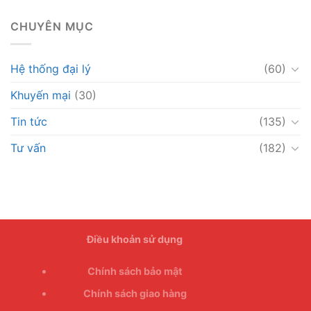
CHUYÊN MỤC
Hệ thống đại lý
(60)
Khuyến mại
(30)
Tin tức
(135)
Tư vấn
(182)
Điều khoản sử dụng
Chính sách bảo mật
Chính sách giao hàng