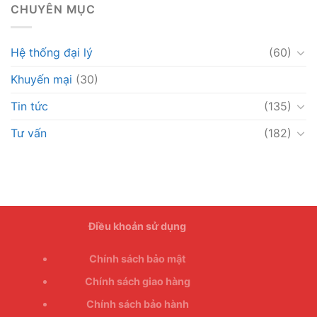
CHUYÊN MỤC
Hệ thống đại lý
(60)
Khuyến mại
(30)
Tin tức
(135)
Tư vấn
(182)
Điều khoản sử dụng
Chính sách bảo mật
Chính sách giao hàng
Chính sách bảo hành