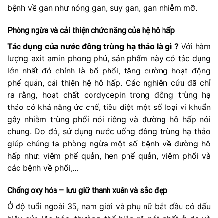
bệnh về gan như nóng gan, suy gan, gan nhiễm mỡ.
Phòng ngừa và cải thiện chức năng của hệ hô hấp
Tác dụng của nước đông trùng hạ thảo là gì ?
Với hàm
lượng axit amin phong phú, sản phẩm này có tác dụng
lớn nhất đó chính là bổ phổi, tăng cường hoạt động
phế quản, cải thiện hệ hô hấp. Các nghiên cứu đã chỉ
ra rằng, hoạt chất cordycepin trong đông trùng hạ
thảo có khả năng ức chế, tiêu diệt một số loại vi khuẩn
gây nhiễm trùng phổi nói riêng và đường hô hấp nói
chung. Do đó, sử dụng nước uống đông trùng hạ thảo
giúp chúng ta phòng ngừa một số bệnh về đường hô
hấp như: viêm phế quản, hen phế quản, viêm phổi và
các bệnh về phổi,…
Chống oxy hóa – lưu giữ thanh xuân và sắc đẹp
Ở độ tuổi ngoài 35, nam giới và phụ nữ bắt đầu có dấu