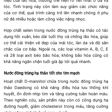
hiệu của lão hóa, thường thể hiện rõ nét nhất ở da và
tóc. Tình trạng này còn làm suy giảm các chức năng
của cơ thể, quá trình càng trở lên nhanh chóng ở phụ
nữ đẻ nhiều hoặc làm công việc nặng nhọc.
Hợp chất selen trong nước đông trùng hạ thảo có tác
dụng hồi xuân, kéo dài tuổi thọ và chống lão hóa, giúp
cơ thể cải thiện vẻ đẹp của mái tóc, làn da và độ săn
chắc của cơ bắp. Ngoài ra, các loại vitamin A, B, C, E
và 28 loại axit béo bão hòa, không bão hòa cũng có
khả năng ngăn chặn tuổi già ập tới quá nhanh.
Nước đông trùng hạ thảo tốt cho tim mạch
Hoạt chất D-mannitol chứa trong nước đông trùng hạ
thảo Daedong có khả năng điều hòa lưu thống khí
huyết, ổn định nhịp tim và tăng cường tuần hoàn máu.
Theo nghiên cứu, sản phẩm này còn có công dụng hạ
đường huyết, giảm cholesterol trong máu, tăng cường