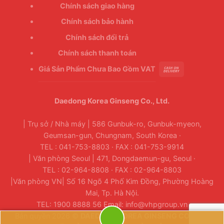
Chính sách giao hàng
Chính sách bảo hành
Chính sách đổi trả
Chính sách thanh toán
Giá Sản Phẩm Chưa Bao Gồm VAT
Daedong Korea Ginseng Co., Ltd.
| Trụ sở / Nhà máy | 586 Gunbuk-ro, Gunbuk-myeon,
Geumsan-gun, Chungnam, South Korea ·
TEL : 041-753-8803 · FAX : 041-753-9914
| Văn phòng Seoul | 471, Dongdaemun-gu, Seoul ·
TEL : 02-964-8808 · FAX : 02-964-8803
|Văn phòng VN| Số 16 Ngõ 4 Phố Kim Đồng, Phường Hoàng
Mai, Tp. Hà Nội.
TEL: 1900 8888 56 Email: info@vhpgroup.vn
Bản quyền 2026 ©
DAEDONG KOREA GINSENG CO., LTD.