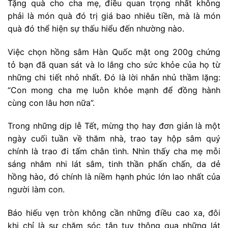
Tặng quà cho cha mẹ, điều quan trọng nhất không
phải là món quà đó trị giá bao nhiêu tiền, mà là món
quà đó thể hiện sự thấu hiểu đến nhường nào.
Việc chọn hồng sâm Hàn Quốc mật ong 200g chứng
tỏ bạn đã quan sát và lo lắng cho sức khỏe của họ từ
những chi tiết nhỏ nhất. Đó là lời nhắn nhủ thầm lặng:
“Con mong cha mẹ luôn khỏe mạnh để đồng hành
cùng con lâu hơn nữa”.
Trong những dịp lễ Tết, mừng thọ hay đơn giản là một
ngày cuối tuần về thăm nhà, trao tay hộp sâm quý
chính là trao đi tấm chân tình. Nhìn thấy cha mẹ mỗi
sáng nhâm nhi lát sâm, tinh thần phấn chấn, da dẻ
hồng hào, đó chính là niềm hạnh phúc lớn lao nhất của
người làm con.
Báo hiếu vẹn tròn không cần những điều cao xa, đôi
khi chỉ là sự chăm sóc tận tụy thông qua những lát