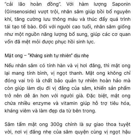
“cải lão hoàn đồng”. Với hàm lượng Saponin
(Ginsenoside) vượt trội, nhân sâm giúp bồi bổ nguyên
khí, tăng cường lưu thông máu và thúc đẩy quá trình
tái tạo tế bào. Đối với người cao tuổi, nhân sâm giống
như một nguồn năng lượng bổ sung, giúp các cơ quan
vốn đã mệt mỏi được phục hồi sinh lực.
Mật ong – “Kháng sinh tự nhiên” dịu nhẹ
Nếu nhân sâm có tính hàn và vị hơi đắng, thì mật ong
lại mang tính bình, vị ngọt thanh. Mật ong không chỉ
đóng vai trò là chất bảo quản tự nhiên hoàn hảo mà
còn giúp làm dịu đi vị đắng của sâm, khiến sản phẩm
trở nên dễ ăn hơn với người già. Đặc biệt, mật ong
chứa nhiều enzyme và vitamin giúp hỗ trợ tiêu hóa,
kháng viêm và làm đẹp da từ bên trong.
Sâm tẩm mật ong 300g chính là sự giao thoa tuyệt
vời, nơi vị đắng nhẹ của sâm quyện cùng vị ngọt hậu