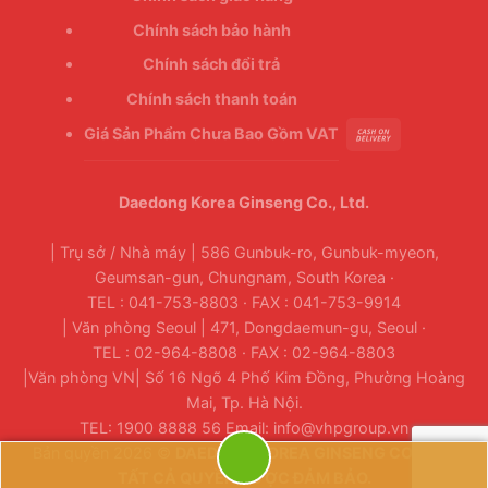
Chính sách bảo hành
Chính sách đổi trả
Chính sách thanh toán
Giá Sản Phẩm Chưa Bao Gồm VAT
Daedong Korea Ginseng Co., Ltd.
| Trụ sở / Nhà máy | 586 Gunbuk-ro, Gunbuk-myeon,
Geumsan-gun, Chungnam, South Korea ·
TEL : 041-753-8803 · FAX : 041-753-9914
| Văn phòng Seoul | 471, Dongdaemun-gu, Seoul ·
TEL : 02-964-8808 · FAX : 02-964-8803
|Văn phòng VN| Số 16 Ngõ 4 Phố Kim Đồng, Phường Hoàng
Mai, Tp. Hà Nội.
TEL: 1900 8888 56 Email: info@vhpgroup.vn
Bản quyền 2026 ©
DAEDONG KOREA GINSENG CO., LTD.
TẤT CẢ QUYỀN ĐƯỢC ĐẢM BẢO.