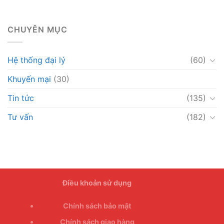
CHUYÊN MỤC
Hệ thống đại lý
(60)
Khuyến mại
(30)
Tin tức
(135)
Tư vấn
(182)
Điều khoản sử dụng
Chính sách bảo mật
Chính sách giao hàng