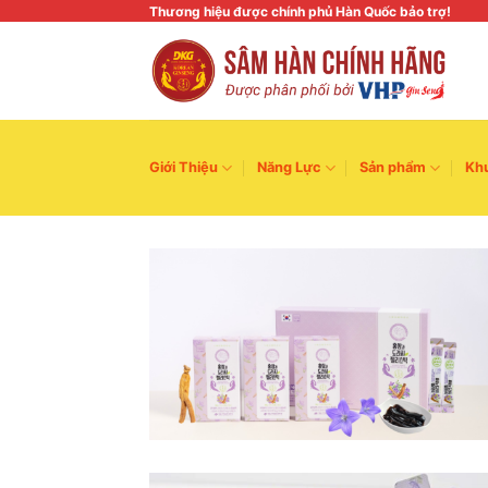
Skip
Thương hiệu được chính phủ Hàn Quốc bảo trợ!
to
content
Giới Thiệu
Năng Lực
Sản phẩm
Kh