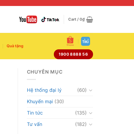
Cart /
0
₫
Quà tặng
1900 8888 56
CHUYÊN MỤC
Hệ thống đại lý
(60)
Khuyến mại
(30)
Tin tức
(135)
Tư vấn
(182)