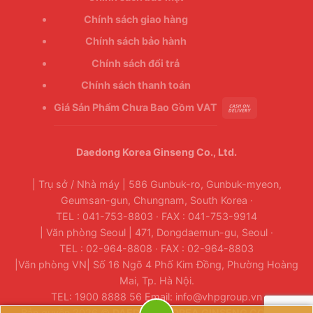
Chính sách giao hàng
Chính sách bảo hành
Chính sách đổi trả
Chính sách thanh toán
Giá Sản Phẩm Chưa Bao Gồm VAT
Daedong Korea Ginseng Co., Ltd.
| Trụ sở / Nhà máy | 586 Gunbuk-ro, Gunbuk-myeon,
Geumsan-gun, Chungnam, South Korea ·
TEL : 041-753-8803 · FAX : 041-753-9914
| Văn phòng Seoul | 471, Dongdaemun-gu, Seoul ·
TEL : 02-964-8808 · FAX : 02-964-8803
|Văn phòng VN| Số 16 Ngõ 4 Phố Kim Đồng, Phường Hoàng
Mai, Tp. Hà Nội.
TEL: 1900 8888 56 Email: info@vhpgroup.vn
Bản quyền 2026 ©
DAEDONG KOREA GINSENG CO., LTD.