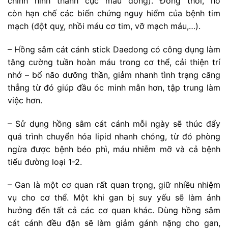
chính hình thành cục mau đông). Đồng thời, nó
còn hạn chế các biến chứng nguy hiểm của bệnh tim
mạch (đột quỵ, nhồi máu cơ tim, vỡ mạch máu,…).
– Hồng sâm cát cánh stick Daedong có công dụng làm
tăng cường tuần hoàn máu trong cơ thể, cải thiện trí
nhớ – bổ não dưỡng thần, giảm nhanh tình trạng căng
thẳng từ đó giúp đầu óc minh mẫn hơn, tập trung làm
việc hơn.
– Sử dụng hồng sâm cát cánh mỗi ngày sẽ thúc đẩy
quá trình chuyển hóa lipid nhanh chóng, từ đó phòng
ngừa được bệnh béo phì, máu nhiễm mỡ và cả bệnh
tiểu đường loại 1-2.
– Gan là một cơ quan rất quan trọng, giữ nhiều nhiệm
vụ cho cơ thể. Một khi gan bị suy yếu sẽ làm ảnh
hưởng đến tất cả các cơ quan khác. Dùng hồng sâm
cát cánh đều đặn sẽ làm giảm gánh nặng cho gan,