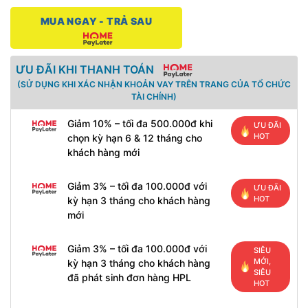
MUA NGAY - TRẢ SAU
ƯU ĐÃI KHI THANH TOÁN
(SỬ DỤNG KHI XÁC NHẬN KHOẢN VAY TRÊN TRANG CỦA TỔ CHỨC
TÀI CHÍNH)
Giảm 10% – tối đa 500.000đ khi
ƯU ĐÃI
HOT
chọn kỳ hạn 6 & 12 tháng cho
khách hàng mới
Giảm 3% – tối đa 100.000đ với
ƯU ĐÃI
HOT
kỳ hạn 3 tháng cho khách hàng
mới
Giảm 3% – tối đa 100.000đ với
SIÊU
MỚI,
kỳ hạn 3 tháng cho khách hàng
SIÊU
đã phát sinh đơn hàng HPL
HOT