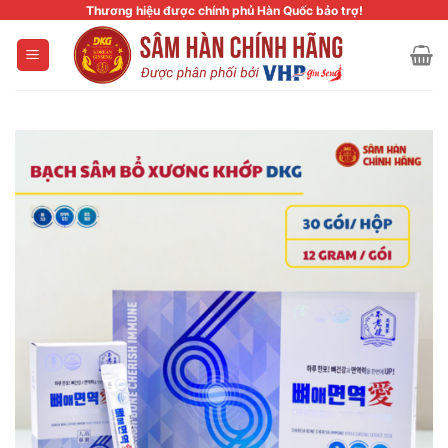
Skip
Thương hiệu được chính phủ Hàn Quốc bảo trợ!
to
content