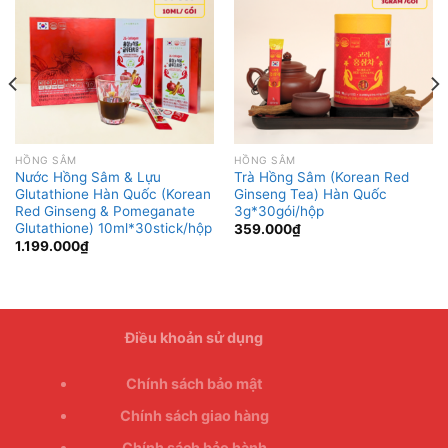
HỒNG SÂM
HỒNG SÂM
Nước Hồng Sâm & Lựu
Trà Hồng Sâm (Korean Red
Glutathione Hàn Quốc (Korean
Ginseng Tea) Hàn Quốc
Red Ginseng & Pomeganate
3g*30gói/hộp
Glutathione) 10ml*30stick/hộp
359.000
₫
1.199.000
₫
Điều khoản sử dụng
Chính sách bảo mật
Chính sách giao hàng
Chính sách bảo hành