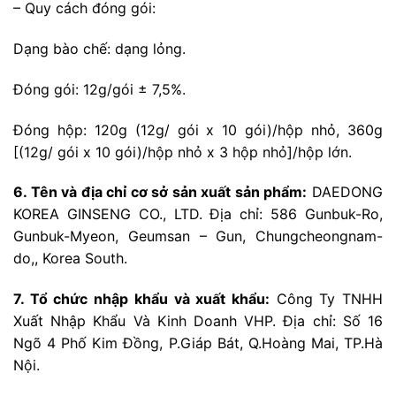
– Quy cách đóng gói:
Dạng bào chế: dạng lỏng.
Đóng gói: 12g/gói ± 7,5%.
Đóng hộp: 120g (12g/ gói x 10 gói)/hộp nhỏ, 360g
[(12g/ gói x 10 gói)/hộp nhỏ x 3 hộp nhỏ]/hộp lớn.
6. Tên và địa chỉ cơ sở sản xuất sản phẩm:
DAEDONG
KOREA GINSENG CO., LTD. Địa chỉ: 586 Gunbuk-Ro,
Gunbuk-Myeon, Geumsan – Gun, Chungcheongnam-
do,, Korea South.
7. Tổ chức nhập khẩu và xuất khẩu:
Công Ty TNHH
Xuất Nhập Khẩu Và Kinh Doanh VHP. Địa chỉ: Số 16
Ngõ 4 Phố Kim Đồng, P.Giáp Bát, Q.Hoàng Mai, TP.Hà
Nội.