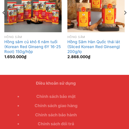
HỒNG SÂM
HỒNG SÂM
Hồng sâm củ khô 6 năm tuổi
Hồng Sâm Hàn Quốc thái lát
(Korean Red Ginseng 6Y 16-25
(Sliced Korean Red Ginseng)
Root) 150g/hộp
200g/lọ
1.650.000
₫
2.868.000
₫
Điều khoản sử dụng
Chính sách bảo mật
Chính sách giao hàng
Chính sách bảo hành
Chính sách đổi trả