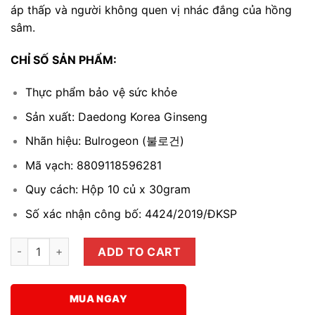
áp thấp và người không quen vị nhác đắng của hồng
sâm.
CHỈ SỐ SẢN PHẨM:
Thực phẩm bảo vệ sức khỏe
Sản xuất: Daedong Korea Ginseng
Nhãn hiệu: Bulrogeon (
불로건
)
Mã vạch:
8809118596281
Quy cách: Hộp 10 củ x 30gram
Số xác nhận công bố: 4424/2019/ĐKSP
Hồng sâm mật ong Hàn Quốc (Honeyed Korean Red Ginseng) 3
ADD TO CART
MUA NGAY