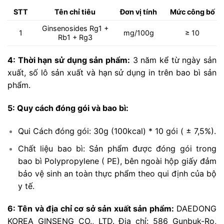
STT
Tên chỉ tiêu
Đơn vị tính
Mức công bố
Ginsenosides Rg1 +
1
mg/100g
≥ 10
Rb1 + Rg3
4: Thời hạn sử dụng sản phẩm:
3 năm kể từ ngày sản
xuất, số lô sản xuất và hạn sử dụng in trên bao bì sản
phẩm.
5: Quy cách đóng gói và bao bì:
Qui Cách đóng gói: 30g (100kcal) * 10 gói ( ± 7,5%).
Chất liệu bao bì: Sản phẩm được đóng gói trong
bao bì Polypropylene ( PE), bên ngoài hộp giấy đảm
bảo vệ sinh an toàn thực phẩm theo qui định của bộ
y tế.
6: Tên và địa chỉ cơ sở sản xuất sản phẩm:
DAEDONG
KOREA GINSENG CO., LTD. Địa chỉ: 586 Gunbuk-Ro,