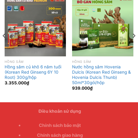
HỒNG SÂM
HỒNG SÂM
Hồng sâm củ khô 6 năm tuổi
Nước hồng sâm Hovenia
(Korean Red Ginseng 6Y 10
Dulcis (Korean Red Ginseng &
Root) 300g/hộp
Hovenia Dulcis Thunb)
50ml*30gói/hộp
3.355.000
₫
939.000
₫
Điều khoản sử dụng
Chính sách bảo mật
Chính sách giao hàng