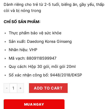
Dành riêng cho trẻ từ 2-5 tuổi, biếng ăn, gầy yếu, thấp
còi và bị nóng trong
CHỈ SỐ SẢN PHẨM:
Thực phẩm bảo vệ sức khỏe
Sản xuất: Daedong Korea Ginseng
Nhãn hiệu: VHP
Mã vạch:
8809118599947
Quy cách: Hộp 30 gói, mỗi gói 20ml
Số xác nhận công bố: 9448/2018/ĐKSP
Hồng Sâm trẻ em Hàn Quốc 2-5 tuổi (Korean Red Ginseng Bab
ADD TO CART
MUA NGAY