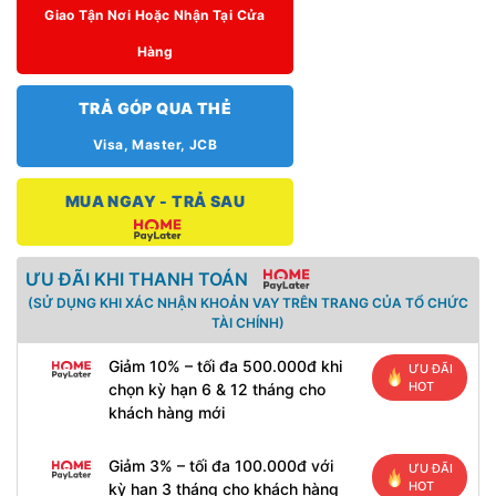
Giao Tận Nơi Hoặc Nhận Tại Cửa
Hàng
TRẢ GÓP QUA THẺ
Visa, Master, JCB
MUA NGAY - TRẢ SAU
ƯU ĐÃI KHI THANH TOÁN
(SỬ DỤNG KHI XÁC NHẬN KHOẢN VAY TRÊN TRANG CỦA TỔ CHỨC
TÀI CHÍNH)
Giảm 10% – tối đa 500.000đ khi
ƯU ĐÃI
HOT
chọn kỳ hạn 6 & 12 tháng cho
khách hàng mới
Giảm 3% – tối đa 100.000đ với
ƯU ĐÃI
HOT
kỳ hạn 3 tháng cho khách hàng