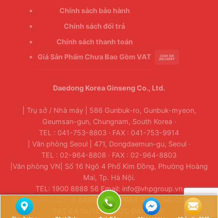
Chính sách bảo hành
Chính sách đổi trả
Chính sách thanh toán
Giá Sản Phẩm Chưa Bao Gồm VAT
Daedong Korea Ginseng Co., Ltd.
| Trụ sở / Nhà máy | 586 Gunbuk-ro, Gunbuk-myeon,
Geumsan-gun, Chungnam, South Korea ·
TEL : 041-753-8803 · FAX : 041-753-9914
| Văn phòng Seoul | 471, Dongdaemun-gu, Seoul ·
TEL : 02-964-8808 · FAX : 02-964-8803
|Văn phòng VN| Số 16 Ngõ 4 Phố Kim Đồng, Phường Hoàng
Mai, Tp. Hà Nội.
TEL: 1900 8888 56 Email: info@vhpgroup.vn
Bản quyền 2026 ©
DAEDONG KOREA GINSENG CO., LTD.
TẤT CẢ QUYỀN ĐƯỢC ĐẢM BẢO.