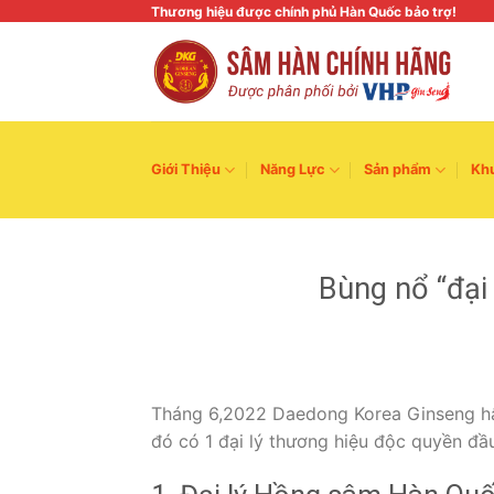
Skip
Thương hiệu được chính phủ Hàn Quốc bảo trợ!
to
content
Giới Thiệu
Năng Lực
Sản phẩm
Kh
Bùng nổ “đại
Tháng 6,2022 Daedong Korea Ginseng hân
đó có 1 đại lý thương hiệu độc quyền đầu