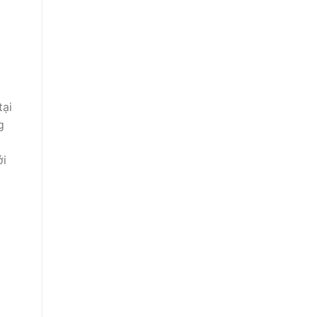
tại
g
ới