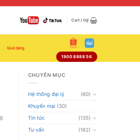
Cart /
0
₫
Quà tặng
1900 8888 56
CHUYÊN MỤC
Hệ thống đại lý
(60)
Khuyến mại
(30)
ng
Tin tức
(135)
Tư vấn
(182)